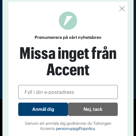
Kontakt
Om Tidningen
Tidningsarkiv
In English
Läs tidigare
nummer av
Prenumerera på vårt nyhetsbrev
Accent
Missa inget från
Accent
Nej, tack
© Tidningen Accent 2026
Cookiepolicy
Personuppgiftspolicy
Genom att anmäla dig godkänner du Tidningen
Accents
personuppgiftspolicy.