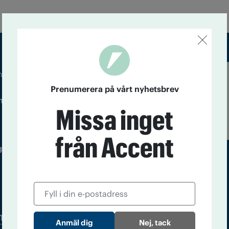
m droger och nykterhet
Läs tidigare
Prenumerera på vårt nyhetsbrev
ndegatan 21, 116 33 Stockholm
nummer av
Missa inget
Accent
från Accent
 utgivare: Barbro Janson Lundkvist,
Tidningsarkiv
In English
Nej, tack