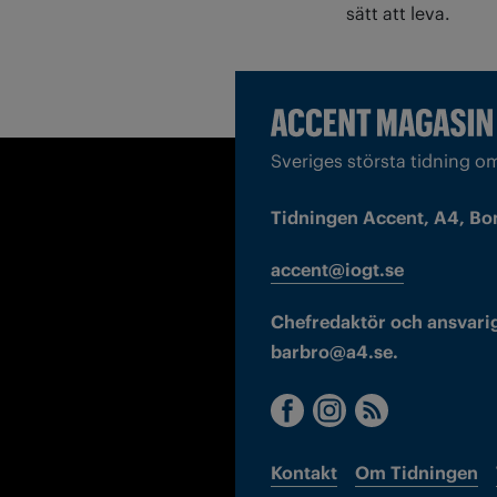
sätt att leva.
Sveriges största tidning o
Tidningen Accent, A4, Bo
accent@iogt.se
Chefredaktör och ansvarig
barbro@a4.se.
Kontakt
Om Tidningen