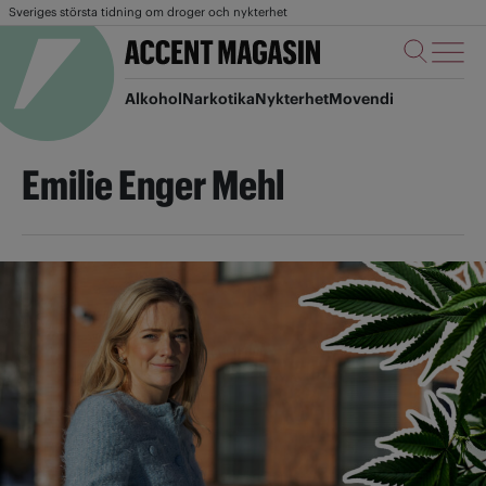
Sveriges största tidning om droger och nykterhet
Alkohol
Narkotika
Nykterhet
Movendi
Emilie Enger Mehl