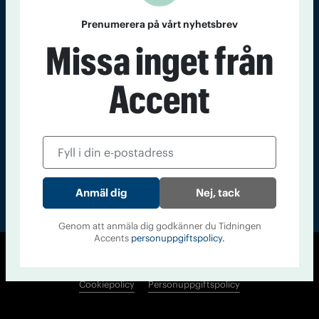
Kontakt
Om Tidningen
Tidningsarkiv
In English
Prenumerera på vårt nyhetsbrev
Missa inget från
Läs tidigare
Accent
nummer av
Accent
Nej, tack
Genom att anmäla dig godkänner du Tidningen
Accents
personuppgiftspolicy.
© Tidningen Accent 2026
Cookiepolicy
Personuppgiftspolicy