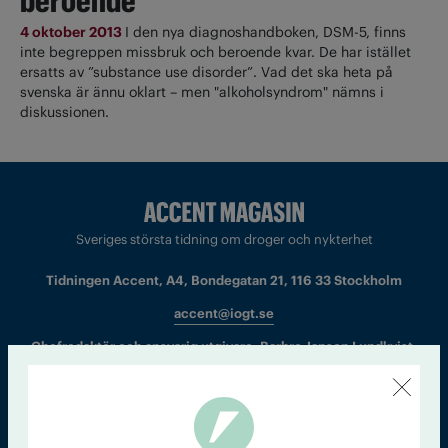
beroende
4 oktober 2013
I den nya diagnoshandboken, DSM-5, finns
inte begreppen missbruk och beroende kvar. De har istället
ersatts av ”substance use disorder”. Vad det ska heta på
svenska är ännu oklart – men "alkoholsyndrom" nämns i
diskussionen.
Sveriges största tidning om droger och nykterhet
Tidningen Accent, A4, Bondegatan 21, 116 33 Stockholm
accent@iogt.se
Chefredaktör och ansvarig utgivare: Barbro Janson Lundkvist,
barbro@a4.se.