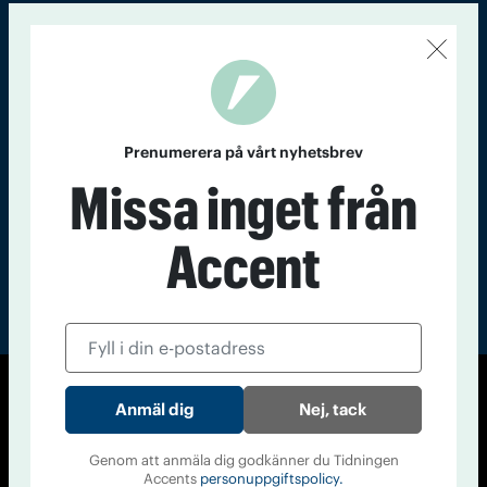
Kontakt
Om Tidningen
Tidningsarkiv
In English
Läs tidigare
nummer av
Prenumerera på vårt nyhetsbrev
Accent
Missa inget från
Accent
© Tidningen Accent 2026
Nej, tack
Cookiepolicy
Personuppgiftspolicy
Genom att anmäla dig godkänner du Tidningen
Accents
personuppgiftspolicy.