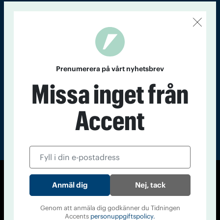
Kontakt
Om Tidningen
Tidningsarkiv
In English
Läs tidigare
nummer av
Prenumerera på vårt nyhetsbrev
Accent
Missa inget från
Accent
© Tidningen Accent 2026
Nej, tack
Cookiepolicy
Personuppgiftspolicy
Genom att anmäla dig godkänner du Tidningen
Accents
personuppgiftspolicy.