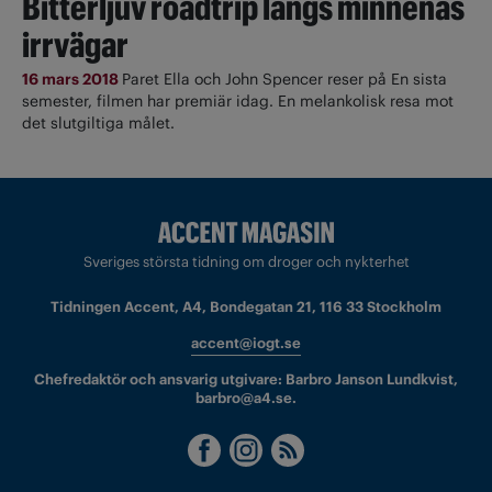
Bitterljuv roadtrip längs minnenas
irrvägar
16 mars 2018
Paret Ella och John Spencer reser på En sista
semester, filmen har premiär idag. En melankolisk resa mot
det slutgiltiga målet.
Sveriges största tidning om droger och nykterhet
Tidningen Accent, A4, Bondegatan 21, 116 33 Stockholm
accent@iogt.se
Chefredaktör och ansvarig utgivare: Barbro Janson Lundkvist,
barbro@a4.se.