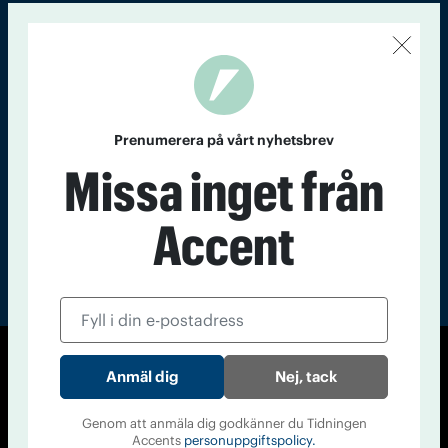
Kontakt
Om Tidningen
Tidningsarkiv
In English
Läs tidigare
nummer av
Prenumerera på vårt nyhetsbrev
Accent
Missa inget från
Accent
© Tidningen Accent 2026
Nej, tack
Cookiepolicy
Personuppgiftspolicy
Genom att anmäla dig godkänner du Tidningen
Accents
personuppgiftspolicy.