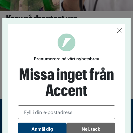
Krav på drogtest var
diskriminering
15 november 2023
Krav på drogtest för att få ett recept
förnyat var diskriminering enligt DO.
Prenumerera på vårt nyhetsbrev
14-åring diskriminerad vid drogtest
Missa inget från
29 mars 2023
En 14-årig flicka får 50 000 kronor för att ha
Accent
kränkts.
Sveriges största tidning om droger och nykterhet
Nej, tack