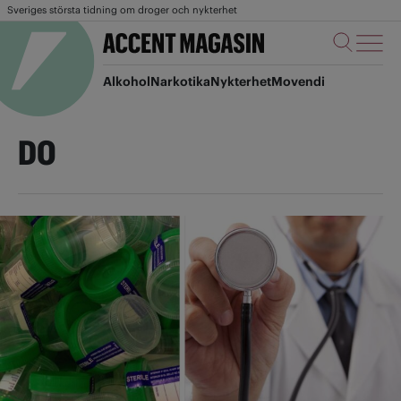
Sveriges största tidning om droger och nykterhet
Alkohol
Narkotika
Nykterhet
Movendi
DO