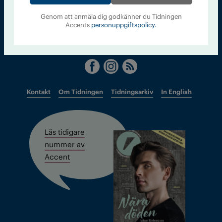
Tidningen Accent, A4, Bondegatan 21, 116 33 Stockholm
Genom att anmäla dig godkänner du Tidningen
accent@iogt.se
Accents
personuppgiftspolicy.
Chefredaktör och ansvarig utgivare: Barbro Janson Lundkvist,
barbro@a4.se.
Kontakt
Om Tidningen
Tidningsarkiv
In English
Läs tidigare
nummer av
Accent