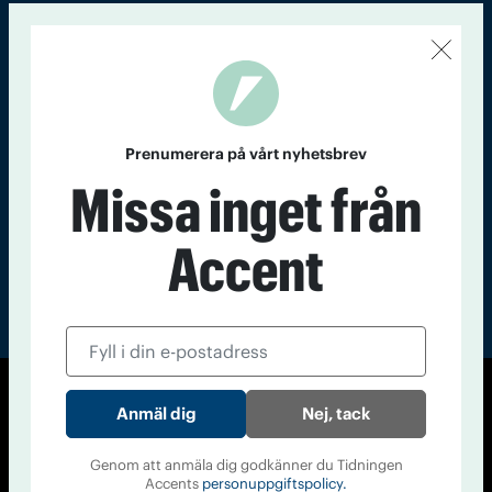
Kontakt
Om Tidningen
Tidningsarkiv
In English
Läs tidigare
nummer av
Prenumerera på vårt nyhetsbrev
Accent
Missa inget från
Accent
© Tidningen Accent 2026
Nej, tack
Cookiepolicy
Personuppgiftspolicy
Genom att anmäla dig godkänner du Tidningen
Accents
personuppgiftspolicy.