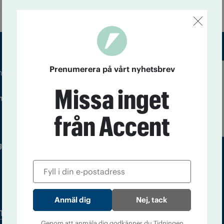
.
Prenumerera på vårt nyhetsbrev
m droger och nykterhet
Läs tidigare
Missa inget
ndegatan 21, 116 33 Stockholm
nummer av
Accent
från Accent
 utgivare: Barbro Janson Lundkvist,
Nej, tack
Tidningsarkiv
In English
Genom att anmäla dig godkänner du Tidningen