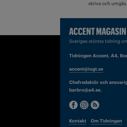
skriva och umgås
Sveriges största tidning o
Tidningen Accent, A4, Bo
accent@iogt.se
Chefredaktör och ansvarig
barbro@a4.se.
Kontakt
Om Tidningen