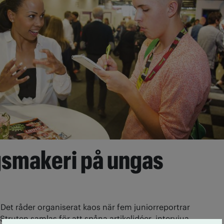
gsmakeri på ungas
5
Det råder organiserat kaos när fem junior­reportrar
 Struten samlas för att spåna artikelidéer, intervjua,