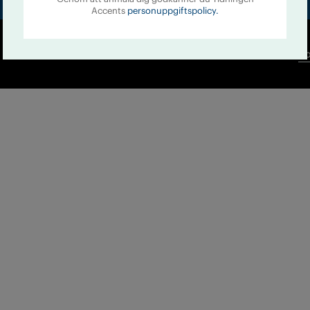
Accents
personuppgiftspolicy.
Co