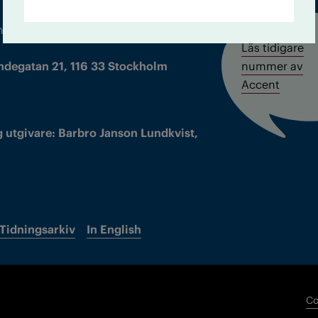
m droger och nykterhet
Läs tidigare
ndegatan 21, 116 33 Stockholm
nummer av
Accent
 utgivare: Barbro Janson Lundkvist,
Tidningsarkiv
In English
Co