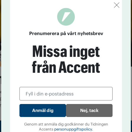
Prenumerera på vårt nyhetsbrev
Missa inget
från Accent
na på Beckham
ollsstjärnan David Beckham säljer sitt namn till
spritproducent – något som nu kritiseras hårt av bland
onen Alcohol Concern.
Nej, tack
Genom att anmäla dig godkänner du Tidningen
Accents
personuppgiftspolicy.