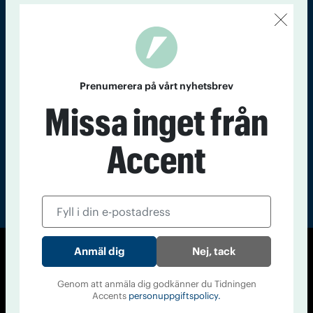
Kontakt
Om Tidningen
Tidningsarkiv
In English
Läs tidigare
nummer av
Prenumerera på vårt nyhetsbrev
Accent
Missa inget från
Accent
Nej, tack
© Tidningen Accent 2026
Cookiepolicy
Personuppgiftspolicy
Genom att anmäla dig godkänner du Tidningen
Accents
personuppgiftspolicy.