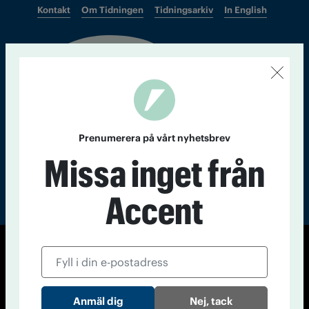
Kontakt
Om Tidningen
Tidningsarkiv
In English
Läs tidigare
nummer av
Accent
Prenumerera på vårt nyhetsbrev
Missa inget från
Accent
© Tidningen Accent 2026
Cookiepolicy
Personuppgiftspolicy
Nej, tack