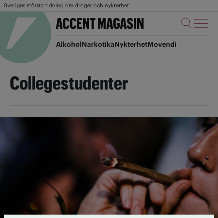
Sveriges största tidning om droger och nykterhet
Alkohol
Narkotika
Nykterhet
Movendi
Collegestudenter