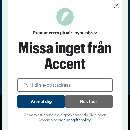
Kontakt
Om Tidningen
Tidningsarkiv
In English
Läs tidigare
Prenumerera på vårt nyhetsbrev
nummer av
Missa inget från
Accent
Accent
Nej, tack
© Tidningen Accent 2026
Genom att anmäla dig godkänner du Tidningen
Cookiepolicy
Personuppgiftspolicy
Accents
personuppgiftspolicy.