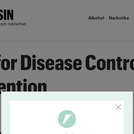
Alkohol
Narkotika
och nykterhet
for Disease Contr
ention