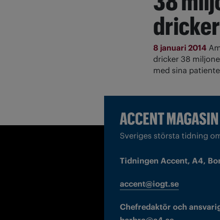
38 mil
dricker
8 januari 2014
Am
dricker 38 miljon
med sina patiente
Sveriges största tidning o
Tidningen Accent, A4, Bo
accent@iogt.se
Chefredaktör och ansvarig
barbro@a4.se.