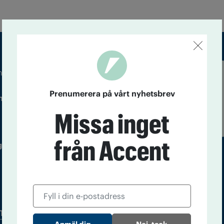
m droger och nykterhet
Läs tidigare
Prenumerera på vårt nyhetsbrev
ndegatan 21, 116 33 Stockholm
nummer av
Accent
Missa inget
från Accent
 utgivare: Barbro Janson Lundkvist,
Tidningsarkiv
In English