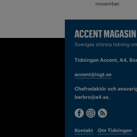
november.
Sveriges största tidning o
Tidningen Accent, A4, Bo
accent@iogt.se
Chefredaktör och ansvarig
barbro@a4.se.
Kontakt
Om Tidningen