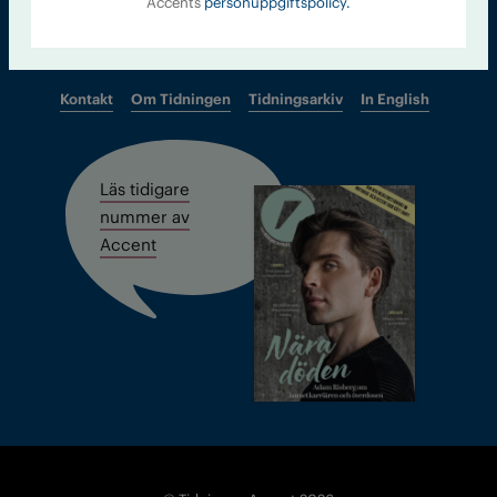
Accents
personuppgiftspolicy.
Kontakt
Om Tidningen
Tidningsarkiv
In English
Läs tidigare
nummer av
Accent