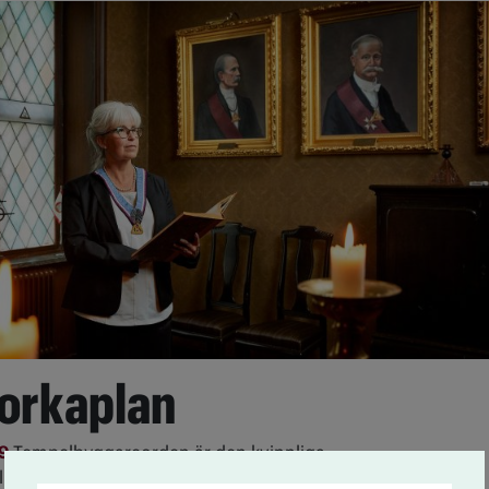
torkaplan
19
Tempelbyggareorden är den kvinnliga
l Tempelriddareorden. Det skiljer dock mer än 100 år i