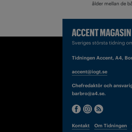
ålder mellan de b
Sveriges största tidning o
Tidningen Accent, A4, Bo
accent@iogt.se
Chefredaktör och ansvarig
barbro@a4.se.
Kontakt
Om Tidningen