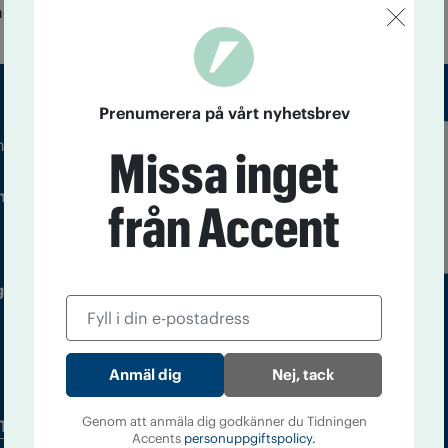
åda organisationerna.
Prenumerera på vårt nyhetsbrev
m droger och nykterhet
Missa inget
Läs tidigare
ndegatan 21, 116 33 Stockholm
nummer av
från Accent
Accent
 utgivare: Barbro Janson Lundkvist,
Nej, tack
Genom att anmäla dig godkänner du Tidningen
Tidningsarkiv
In English
Accents
personuppgiftspolicy.