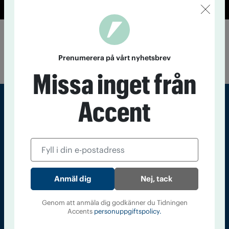
Cannabis ökar risken för våld
10 juni 2020
Den som regelbundet röker cannabis tar till våld
Prenumerera på vårt nyhetsbrev
tre gånger så ofta som andra.
Missa inget från
Accent
Sveriges största tidning om droger och nykterhet
Tidningen Accent, A4, Bondegatan 21, 116 33 Stockholm
accent@iogt.se
Chefredaktör och ansvarig utgivare: Barbro Janson Lundkvist,
Nej, tack
barbro@a4.se.
Genom att anmäla dig godkänner du Tidningen
Accents
personuppgiftspolicy.