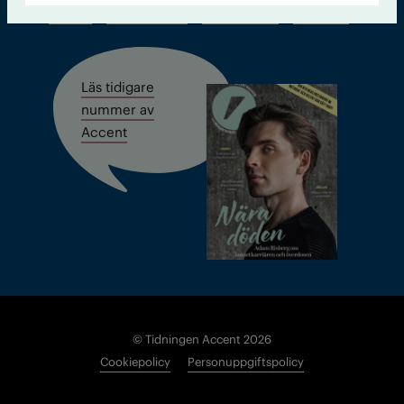
Kontakt
Om Tidningen
Tidningsarkiv
In English
Läs tidigare
nummer av
Accent
© Tidningen Accent 2026
Cookiepolicy
Personuppgiftspolicy