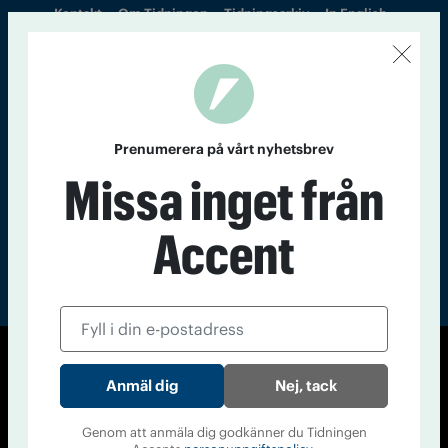
Kontakt
Om Tidningen
Tidningsarkiv
In English
Läs tidigare
nummer av
Accent
Prenumerera på vårt nyhetsbrev
Missa inget från
Accent
© Tidningen Accent 2026
Nej, tack
Cookiepolicy
Personuppgiftspolicy
Genom att anmäla dig godkänner du Tidningen