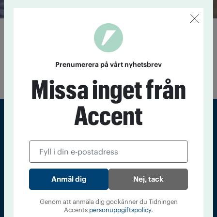
Konst ger föreningen nytt liv
14 mars 2016
Sedan i höstas presenterar IOGT-NTO:s
förening Torekälla i Södertälje varje månad en konstnär som
Prenumerera på vårt nyhetsbrev
får ställa ut sina alster i Café Lyktans lokaler. I februari var det
fotokonstnären Ulf Lidéns tur.
Missa inget från
Accent
Sveriges största tidning om droger och nykterhet
Tidningen Accent, A4, Bondegatan 21, 116 33 Stockholm
accent@iogt.se
Nej, tack
Chefredaktör och ansvarig utgivare: Barbro Janson Lundkvist,
barbro@a4.se.
Genom att anmäla dig godkänner du Tidningen
Accents
personuppgiftspolicy.