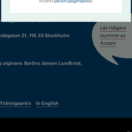
Accents
personuppgiftspolicy.
m droger och nykterhet
Läs tidigare
ndegatan 21, 116 33 Stockholm
nummer av
Accent
 utgivare: Barbro Janson Lundkvist,
Tidningsarkiv
In English