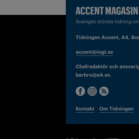
Sveriges största tidning o
Tidningen Accent, A4, Bo
accent@iogt.se
Chefredaktör och ansvarig
barbro@a4.se.
Kontakt
Om Tidningen