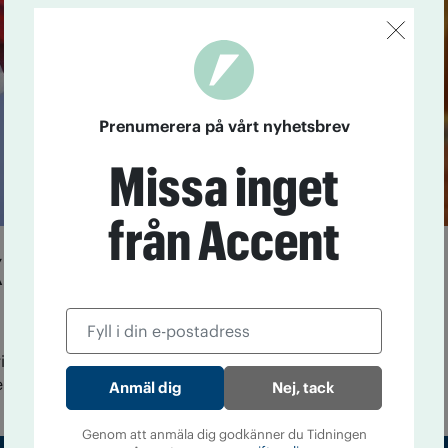
Prenumerera på vårt nyhetsbrev
Missa inget
från Accent
ka gränsvärden för
ricka mindre alkohol än den gräns på 14 glas brittiska
är knappast riskfritt.
Nej, tack
Genom att anmäla dig godkänner du Tidningen