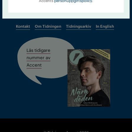
Accents
personuppgiftspolicy.
Kontakt
Om Tidningen
Tidningsarkiv
In English
Läs tidigare
nummer av
Accent