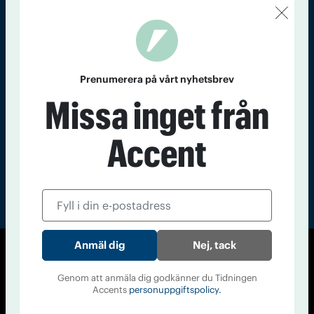
Kontakt
Om Tidningen
Tidningsarkiv
In English
Läs tidigare
Prenumerera på vårt nyhetsbrev
nummer av
Missa inget från
Accent
Accent
Nej, tack
© Tidningen Accent 2026
Genom att anmäla dig godkänner du Tidningen
Cookiepolicy
Personuppgiftspolicy
Accents
personuppgiftspolicy.