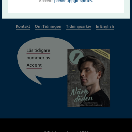
Accents
personuppgiftspolicy.
Kontakt
Om Tidningen
Tidningsarkiv
In English
Läs tidigare
nummer av
Accent