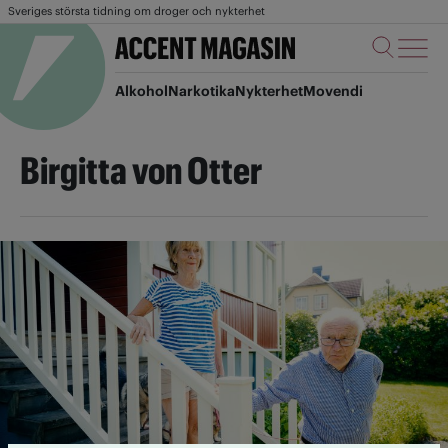
Sveriges största tidning om droger och nykterhet
Alkohol
Narkotika
Nykterhet
Movendi
Birgitta von Otter