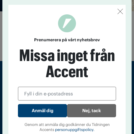
”Jag dövade rädslan med alkohol”
8 september 2016
Förra våren beslutade sig före detta
finansministern Kjell-Olof Feldt för att ta tag i sitt
Prenumerera på vårt nyhetsbrev
alkoholberoende. Nu har han och hustrun Birgitta von Otter
skrivit en personlig bok om resan mot ett nyktrare liv.
Missa inget från
Accent
Sveriges största tidning om droger och nykterhet
Tidningen Accent, A4, Bondegatan 21, 116 33 Stockholm
accent@iogt.se
Nej, tack
Chefredaktör och ansvarig utgivare: Barbro Janson Lundkvist,
barbro@a4.se.
Genom att anmäla dig godkänner du Tidningen
Accents
personuppgiftspolicy.