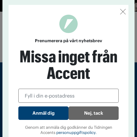
Utmaningen: En vit oktober
9 oktober 2019
Inför årets Sober October har IOGT-NTO:s
ordförande Johnny Mostacero utmanat sina facebookvänner:
Prenumerera på vårt nyhetsbrev
Avstå alkohol över 0,5 volymprocent under en månad och
satsa istället på att testa dagens alkoholfria utbud.
Missa inget från
Accent
Sveriges största tidning om droger och nykterhet
Tidningen Accent, A4, Bondegatan 21, 116 33 Stockholm
accent@iogt.se
Nej, tack
Chefredaktör och ansvarig utgivare: Barbro Janson Lundkvist,
barbro@a4.se.
Genom att anmäla dig godkänner du Tidningen
Accents
personuppgiftspolicy.