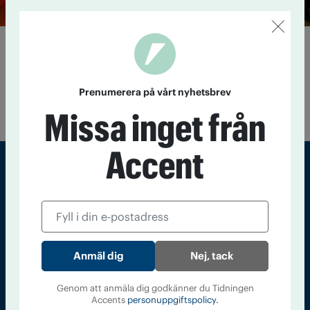
Skippa snapsvisan
18 augusti 2014
Affärstidningen Dagens Industri skriver på
ledarplats att kräftskivor och kickoffer kräver moderna ledare
Prenumerera på vårt nyhetsbrev
som "...plockar fram alkoholfria alternativ, skippar
snapsvisorna och håller sig nykter."
Missa inget från
Accent
Sveriges största tidning om droger och nykterhet
Tidningen Accent, A4, Bondegatan 21, 116 33 Stockholm
accent@iogt.se
Nej, tack
Chefredaktör och ansvarig utgivare: Barbro Janson Lundkvist,
barbro@a4.se.
Genom att anmäla dig godkänner du Tidningen
Accents
personuppgiftspolicy.