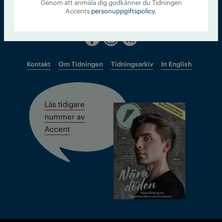
Genom att anmäla dig godkänner du Tidningen
Chefredaktör och ansvarig utgivare: Barbro Janson Lundkvist,
Accents
personuppgiftspolicy.
barbro@a4.se.
Kontakt
Om Tidningen
Tidningsarkiv
In English
Läs tidigare
nummer av
Accent