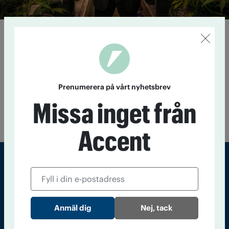
Välkommen till platsen
där marijuanan prisas
17 juni 2015
I Denver, Colorado, är det lättare att hitta en
butik som säljer marijuana än McDonalds eller Starbucks. En
ny, pengastark industri – med inflytande ända in i kongressen
Prenumerera på vårt nyhetsbrev
– har växt fram. Samtidigt menar kritikerna att Colorado
Missa inget från
genom legaliseringen riskerar att förlora en hel
ungdomsgeneration.
Accent
Sveriges största tidning om droger och nykterhet
Tidningen Accent, A4, Bondegatan 21, 116 33 Stockholm
Nej, tack
accent@iogt.se