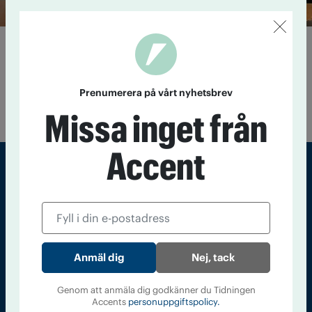
Ett varmare Vitryssland
18 november 2014
Varje år omhändertas 4 000 vitryska barn
på grund av föräldrarnas alkoholmissbruk. Nu ska 80 procent
Prenumerera på vårt nyhetsbrev
av barnhemmen stängas. Adoptionscentrum arbetar
tillsammans med IOGT-NTO för att minska problemen.
Missa inget från
Accent
Sveriges största tidning om droger och nykterhet
Tidningen Accent, A4, Bondegatan 21, 116 33 Stockholm
accent@iogt.se
Nej, tack
Chefredaktör och ansvarig utgivare: Barbro Janson Lundkvist,
barbro@a4.se.
Genom att anmäla dig godkänner du Tidningen
Accents
personuppgiftspolicy.