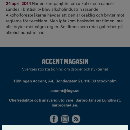
24 april 2014
När en kampanjfilm om alkohol och cancer
sändes i brittisk tv blev alkoholindustrin rasande.
Alkoholförespråkarna hävdar att den är osaklig och bryter mot
reglerna för tv-reklam. Men igår kom beskedet att filmen inte
alls bryter mot några regler. Se filmen som retat gallfeber på
alkoholindustrin här.
Sveriges största tidning om droger och nykterhet
Tidningen Accent, A4, Bondegatan 21, 116 33 Stockholm
accent@iogt.se
Chefredaktör och ansvarig utgivare: Barbro Janson Lundkvist,
barbro@a4.se.