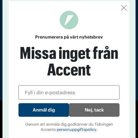
Kontakt
Om Tidningen
Tidningsarkiv
In English
Läs tidigare
nummer av
Prenumerera på vårt nyhetsbrev
Accent
Missa inget från
Accent
Nej, tack
© Tidningen Accent 2026
Cookiepolicy
Personuppgiftspolicy
Genom att anmäla dig godkänner du Tidningen
Accents
personuppgiftspolicy.