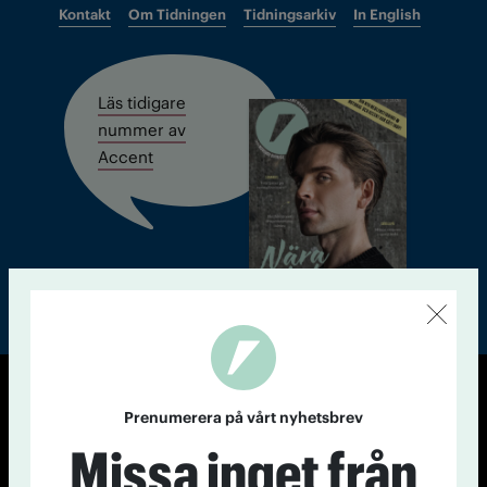
Kontakt
Om Tidningen
Tidningsarkiv
In English
Läs tidigare
nummer av
Accent
© Tidningen Accent 2026
Prenumerera på vårt nyhetsbrev
Cookiepolicy
Personuppgiftspolicy
Missa inget från