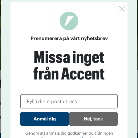
Prenumerera på vårt nyhetsbrev
Missa inget
från Accent
cannabis i sex delstater
6
Nio amerikanska delstater röstade under natten till
sering av cannabis. I nuläget har tre delstater röstat
v rekreationellt bruk av cannabis och tre delstater har
åta medicinskt bruk.
Nej, tack
Genom att anmäla dig godkänner du Tidningen