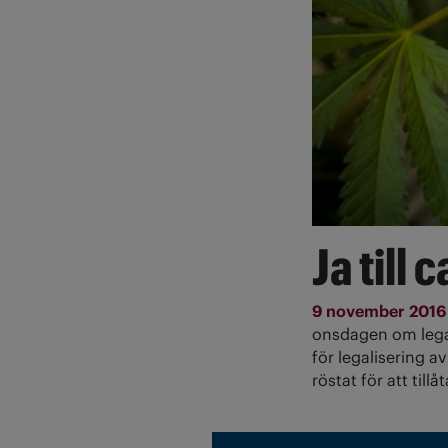
Ja till 
9 november 201
onsdagen om legali
för legalisering a
röstat för att till