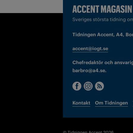
Sveriges största tidning o
Tidningen Accent, A4, Bo
accent@iogt.se
Chefredaktör och ansvarig
barbro@a4.se.
Kontakt
Om Tidningen
© Tidningen Accent 2026