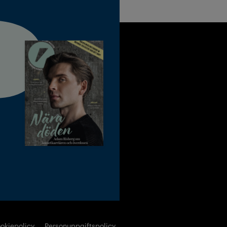
okiepolicy
Personuppgiftspolicy