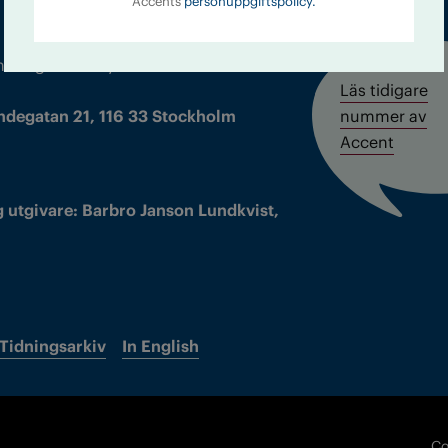
Accents
personuppgiftspolicy.
m droger och nykterhet
Läs tidigare
ndegatan 21, 116 33 Stockholm
nummer av
Accent
 utgivare: Barbro Janson Lundkvist,
Tidningsarkiv
In English
Co