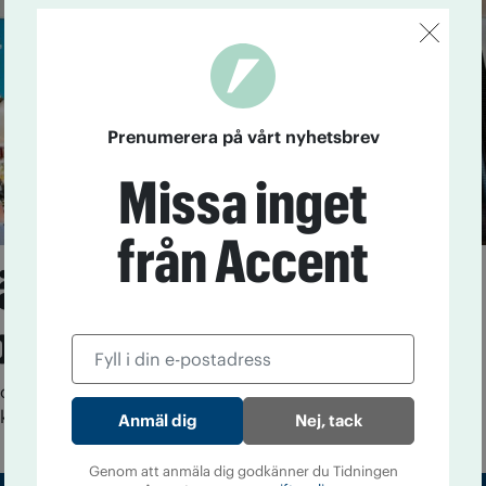
Prenumerera på vårt nyhetsbrev
Missa inget
från Accent
kämpe Olle Häggström
politisk påverkan
 outtröttliga arbete gentemot politiker tilldelades Olle
elsen Årets kämpe under IOGT-NTO:s kongress.
Nej, tack
Genom att anmäla dig godkänner du Tidningen