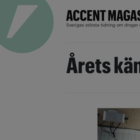
Sveriges största tidning om droger 
Årets k