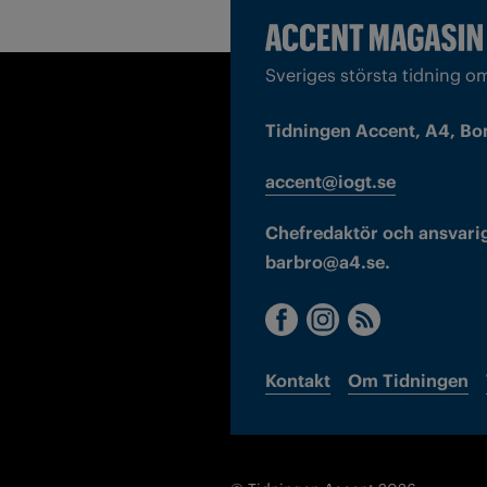
Sveriges största tidning o
Tidningen Accent, A4, Bo
accent@iogt.se
Chefredaktör och ansvarig
barbro@a4.se.
Kontakt
Om Tidningen