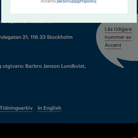
Accents
personuppgiftspolicy.
m droger och nykterhet
Läs tidigare
ndegatan 21, 116 33 Stockholm
nummer av
Accent
 utgivare: Barbro Janson Lundkvist,
Tidningsarkiv
In English