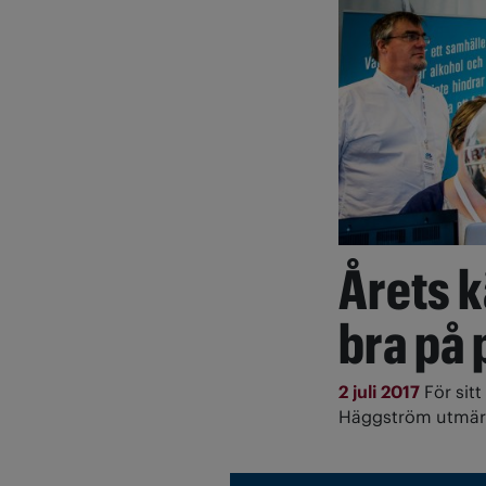
Årets 
bra på 
2 juli 2017
För sitt
Häggström utmärk