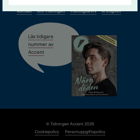
Kontakt
Om Tidningen
Tidningsarkiv
In English
Läs tidigare
nummer av
Accent
© Tidningen Accent 2026
Cookiepolicy
Personuppgiftspolicy