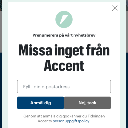
Bäst på att förebygga
19 januari 2021
Västerås satsar sedan flera år på ANDT-
coacher, med en utbildning som spritts till fler delar av
Prenumerera på vårt nyhetsbrev
landet.
Missa inget från
Accent
Sveriges största tidning om droger och nykterhet
Tidningen Accent, A4, Bondegatan 21, 116 33 Stockholm
accent@iogt.se
Nej, tack
Chefredaktör och ansvarig utgivare: Barbro Janson Lundkvist,
barbro@a4.se.
Genom att anmäla dig godkänner du Tidningen
Accents
personuppgiftspolicy.