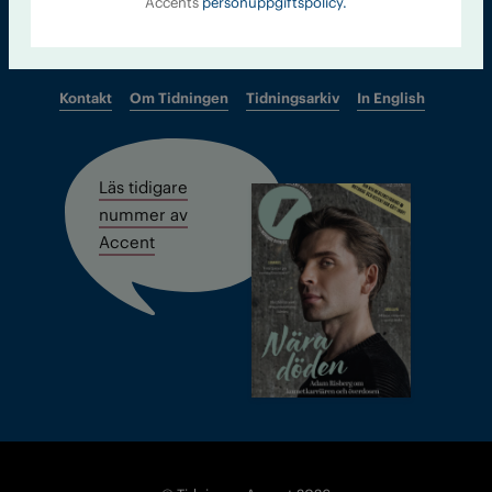
Accents
personuppgiftspolicy.
Kontakt
Om Tidningen
Tidningsarkiv
In English
Läs tidigare
nummer av
Accent