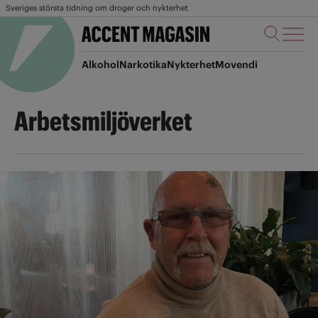
Sveriges största tidning om droger och nykterhet
Alkohol
Narkotika
Nykterhet
Movendi
Arbetsmiljöverket