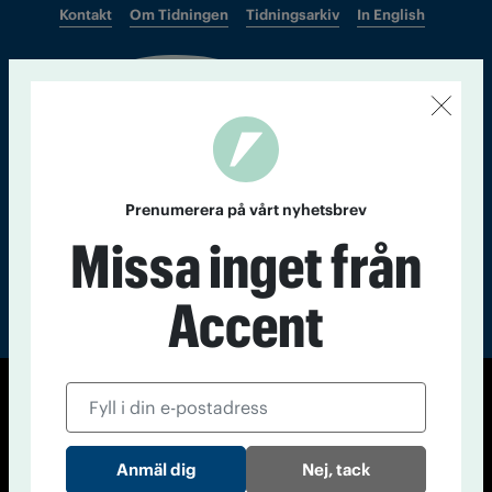
Kontakt
Om Tidningen
Tidningsarkiv
In English
Läs tidigare
nummer av
Accent
Prenumerera på vårt nyhetsbrev
Missa inget från
Accent
© Tidningen Accent 2026
Cookiepolicy
Personuppgiftspolicy
Nej, tack