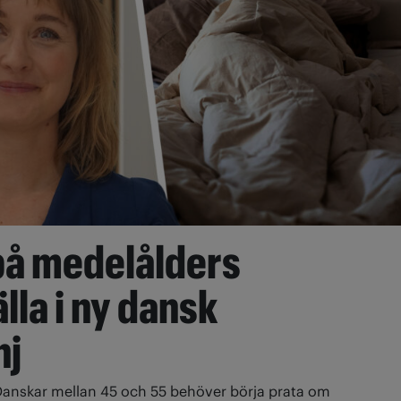
på medelålders
la i ny dansk
nj
Danskar mellan 45 och 55 behöver börja prata om