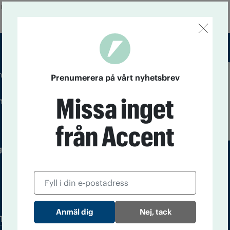
 mer på dagen efter.
m droger och nykterhet
Prenumerera på vårt nyhetsbrev
Läs tidigare
Missa inget
ndegatan 21, 116 33 Stockholm
nummer av
Accent
från Accent
 utgivare: Barbro Janson Lundkvist,
Nej, tack
Tidningsarkiv
In English