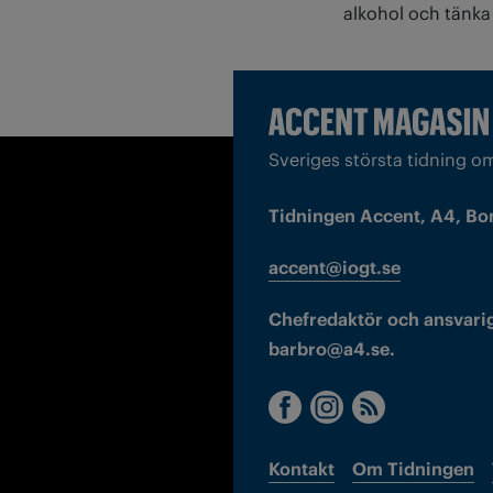
alkohol och tänka
Sveriges största tidning o
Tidningen Accent, A4, Bo
accent@iogt.se
Chefredaktör och ansvarig
barbro@a4.se.
Kontakt
Om Tidningen