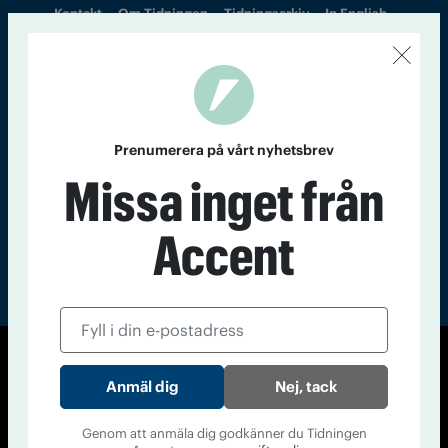
Kontakt
Om Tidningen
Tidningsarkiv
In English
Läs tidigare
nummer av
Accent
Prenumerera på vårt nyhetsbrev
Missa inget från
Accent
© Tidningen Accent 2026
Nej, tack
Cookiepolicy
Personuppgiftspolicy
Genom att anmäla dig godkänner du Tidningen