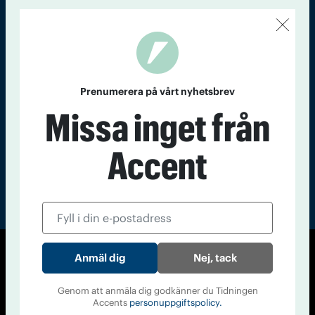
Kontakt
Om Tidningen
Tidningsarkiv
In English
Läs tidigare
nummer av
Prenumerera på vårt nyhetsbrev
Accent
Missa inget från
Accent
Nej, tack
© Tidningen Accent 2026
Cookiepolicy
Personuppgiftspolicy
Genom att anmäla dig godkänner du Tidningen
Accents
personuppgiftspolicy.