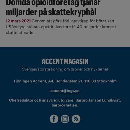
Dömda opioidföretag tjänar
miljarder på skattekryphål
12 mars 2021
Genom att göra förlustavdrag för böter kan
USA:s fyra största opoidtillverkare få 40 miljarder kronor i
skattelättnader.
Sveriges största tidning om droger och nykterhet
Tidningen Accent, A4, Bondegatan 21, 116 33 Stockholm
accent@iogt.se
Chefredaktör och ansvarig utgivare: Barbro Janson Lundkvist,
barbro@a4.se.