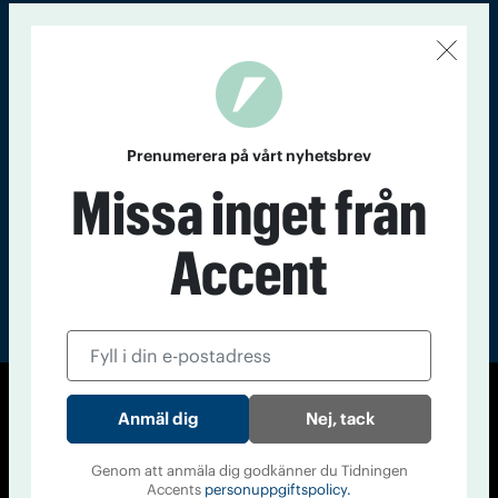
Kontakt
Om Tidningen
Tidningsarkiv
In English
Läs tidigare
nummer av
Prenumerera på vårt nyhetsbrev
Accent
Missa inget från
Accent
© Tidningen Accent 2026
Nej, tack
Cookiepolicy
Personuppgiftspolicy
Genom att anmäla dig godkänner du Tidningen
Accents
personuppgiftspolicy.