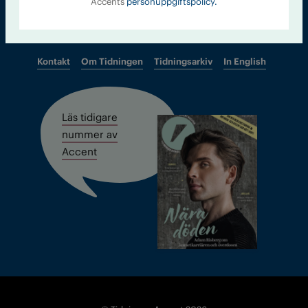
Accents
personuppgiftspolicy.
Kontakt
Om Tidningen
Tidningsarkiv
In English
Läs tidigare
nummer av
Accent