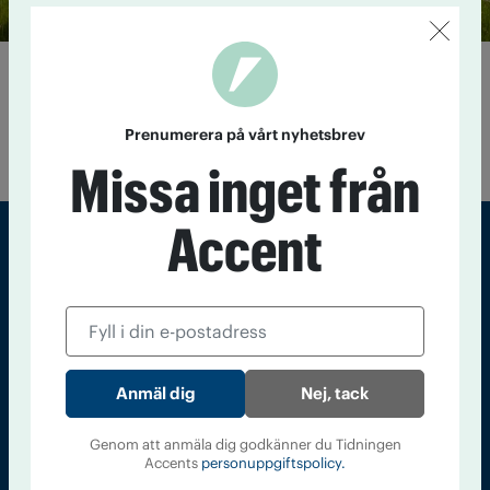
”Hästarna är min medicin”
6 oktober 2021
Emelie Nilsson levde med misshandel och
medberoende. Idag föreläser hon om att kunna hitta en
Prenumerera på vårt nyhetsbrev
ljusstrimma när allt är nattsvart.
Missa inget från
Accent
Sveriges största tidning om droger och nykterhet
Tidningen Accent, A4, Bondegatan 21, 116 33 Stockholm
accent@iogt.se
Nej, tack
Chefredaktör och ansvarig utgivare: Barbro Janson Lundkvist,
barbro@a4.se.
Genom att anmäla dig godkänner du Tidningen
Accents
personuppgiftspolicy.