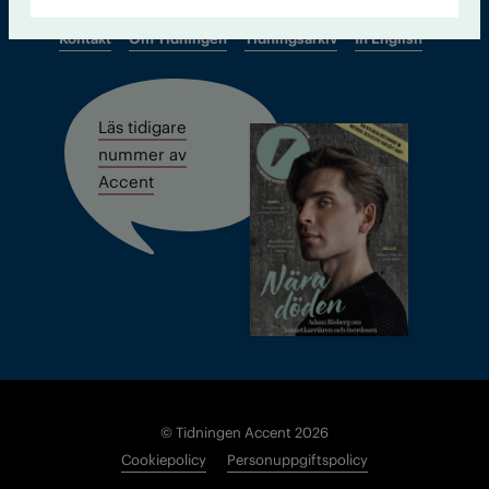
Kontakt
Om Tidningen
Tidningsarkiv
In English
Läs tidigare
nummer av
Accent
© Tidningen Accent 2026
Cookiepolicy
Personuppgiftspolicy