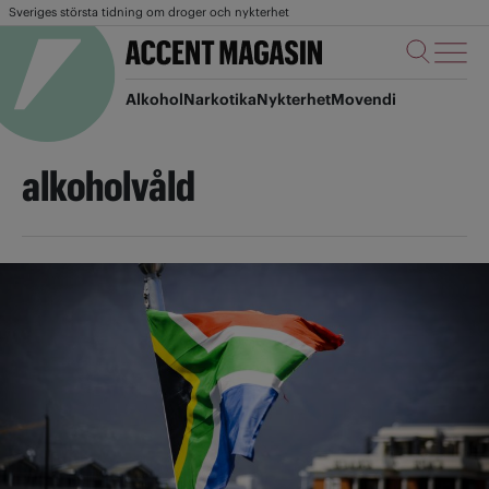
Sveriges största tidning om droger och nykterhet
Alkohol
Narkotika
Nykterhet
Movendi
alkoholvåld