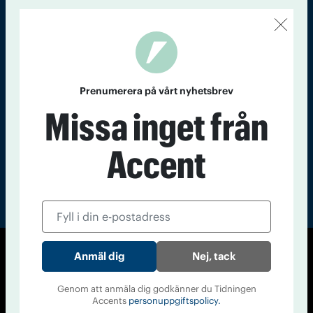
Kontakt
Om Tidningen
Tidningsarkiv
In English
Läs tidigare
nummer av
Prenumerera på vårt nyhetsbrev
Accent
Missa inget från
Accent
Nej, tack
© Tidningen Accent 2026
Cookiepolicy
Personuppgiftspolicy
Genom att anmäla dig godkänner du Tidningen
Accents
personuppgiftspolicy.