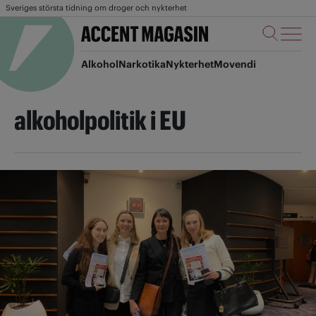
Sveriges största tidning om droger och nykterhet
Alkohol
Narkotika
Nykterhet
Movendi
alkoholpolitik i EU