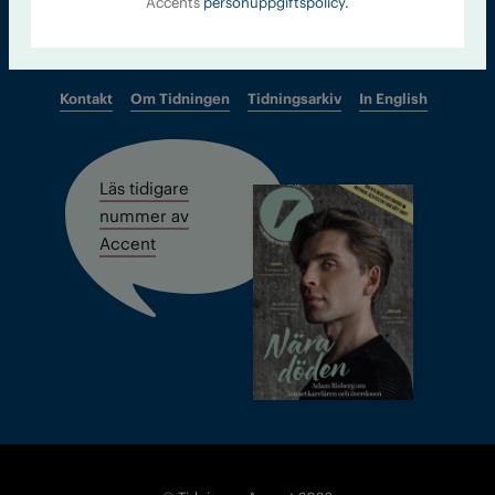
Accents
personuppgiftspolicy.
Kontakt
Om Tidningen
Tidningsarkiv
In English
Läs tidigare
nummer av
Accent