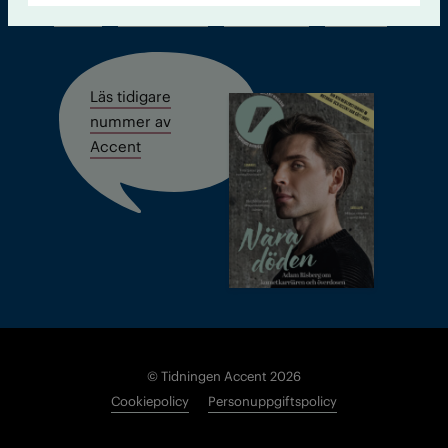
Kontakt
Om Tidningen
Tidningsarkiv
In English
Läs tidigare
nummer av
Accent
© Tidningen Accent 2026
Cookiepolicy
Personuppgiftspolicy