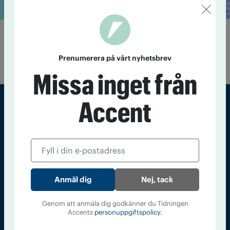
Fyll ditt glas med naturens smaker
12 juni 2020
Varsågod – här är Accents sommardrinkar,
Prenumerera på vårt nyhetsbrev
skapade av Thomas Jordansson.
Missa inget från
Accent
Sveriges största tidning om droger och nykterhet
Tidningen Accent, A4, Bondegatan 21, 116 33 Stockholm
accent@iogt.se
Chefredaktör och ansvarig utgivare: Barbro Janson Lundkvist,
Nej, tack
barbro@a4.se.
Genom att anmäla dig godkänner du Tidningen
Accents
personuppgiftspolicy.