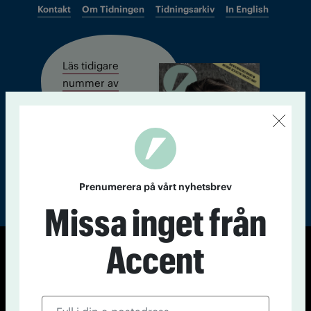
Kontakt
Om Tidningen
Tidningsarkiv
In English
Läs tidigare
nummer av
Accent
Prenumerera på vårt nyhetsbrev
Missa inget från
Accent
© Tidningen Accent 2026
Cookiepolicy
Personuppgiftspolicy